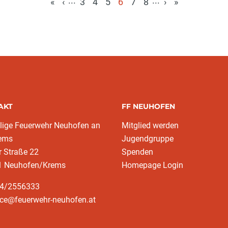
...
...
«
‹
3
4
5
6
7
8
›
»
(aktuell)
AKT
FF NEUHOFEN
llige Feuerwehr Neuhofen an
Mitglied werden
rems
Jugendgruppe
r Straße 22
Spenden
1 Neuhofen/Krems
Homepage Login
64/2556333
ice@feuerwehr-neuhofen.at