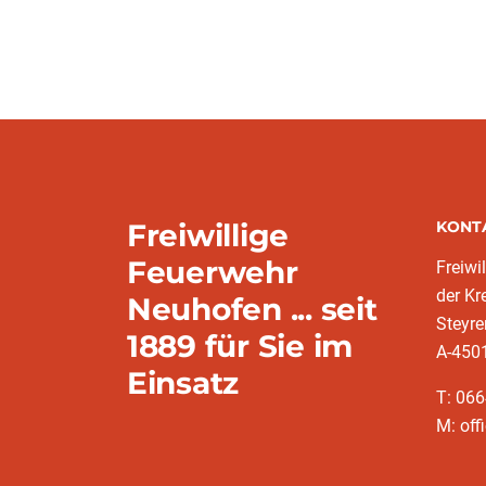
Freiwillige
KONT
Feuerwehr
Freiwi
der K
Neuhofen ... seit
Steyre
1889 für Sie im
A-450
Einsatz
T: 06
M: off