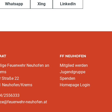
Whatsapp
Xing
LinkedIn
AKT
FF NEUHOFEN
llige Feuerwehr Neuhofen an
Mitglied werden
rems
Jugendgruppe
r Straße 22
Spenden
1 Neuhofen/Krems
Homepage Login
64/2556333
ice@feuerwehr-neuhofen.at