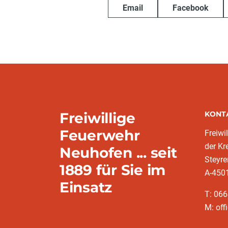
Email
Facebook
Freiwillige
KONT
Feuerwehr
Freiwi
der K
Neuhofen ... seit
Steyre
1889 für Sie im
A-450
Einsatz
T: 06
M: off