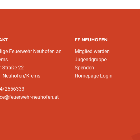
AKT
FF NEUHOFEN
llige Feuerwehr Neuhofen an
Mitglied werden
rems
Jugendgruppe
r Straße 22
Spenden
1 Neuhofen/Krems
Homepage Login
64/2556333
ice@feuerwehr-neuhofen.at