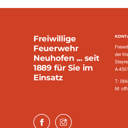
Freiwillige
KONT
Feuerwehr
Freiwi
der K
Neuhofen ... seit
Steyre
1889 für Sie im
A-450
Einsatz
T: 06
M: off