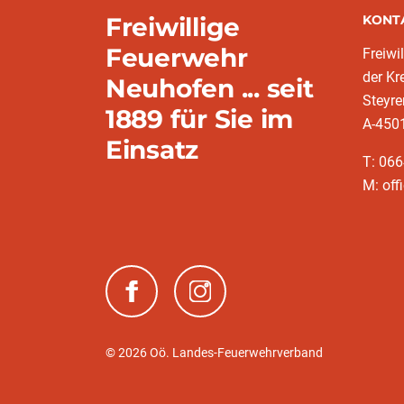
Freiwillige
KONT
Feuerwehr
Freiwi
der K
Neuhofen ... seit
Steyre
1889 für Sie im
A-450
Einsatz
T: 06
M: off
(neues Fenster)
(neues Fenster)
© 2026 Oö. Landes-Feuerwehrverband