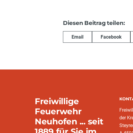
Diesen Beitrag teilen:
Email
Facebook
Freiwillige
KONT
Feuerwehr
Freiwi
der K
Neuhofen ... seit
Steyre
1889 für Sie im