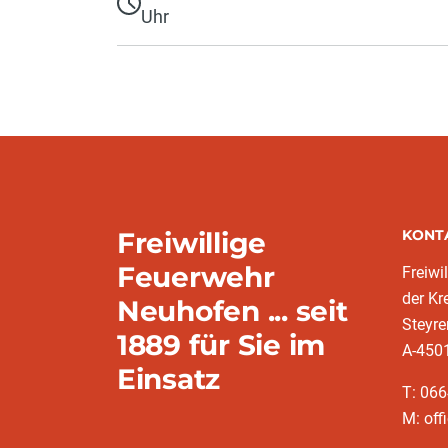
Uhr
Freiwillige
KONT
Feuerwehr
Freiwi
der K
Neuhofen ... seit
Steyre
1889 für Sie im
A-450
Einsatz
T: 06
M: off